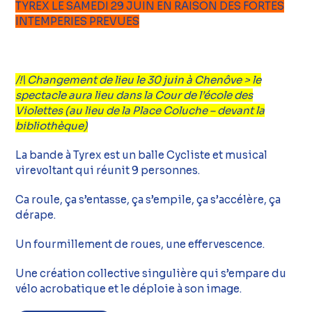
TYREX LE SAMEDI 29 JUIN EN RAISON DES FORTES
INTEMPERIES PREVUES
/!\ Changement de lieu le 30 juin à Chenôve > le
spectacle aura lieu dans la Cour de l’école des
Violettes (au lieu de la Place Coluche – devant la
bibliothèque)
La bande à Tyrex est un balle Cycliste et musical
virevoltant qui réunit 9 personnes.
Ca roule, ça s’entasse, ça s’empile, ça s’accélère, ça
dérape.
Un fourmillement de roues, une effervescence.
Une création collective singulière qui s’empare du
vélo acrobatique et le déploie à son image.