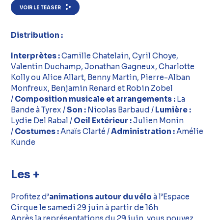
VOIR LE TEASER
Distribution :
Interprètes :
Camille Chatelain, Cyril Choye,
Valentin Duchamp, Jonathan Gagneux, Charlotte
Kolly ou Alice Allart, Benny Martin, Pierre-Alban
Monfreux, Benjamin Renard et Robin Zobel
/
Composition musicale et arrangements :
La
Bande à Tyrex /
Son :
Nicolas Barbaud /
Lumière :
Lydie Del Rabal /
Oeil Extérieur :
Julien Monin
/
Costumes :
Anaïs Clarté /
Administration :
Amélie
Kunde
Les +
Profitez d’
animations autour du vélo
à l’Espace
Cirque le samedi 29 juin à partir de 16h
Après la représentations du 29 juin, vous pouvez