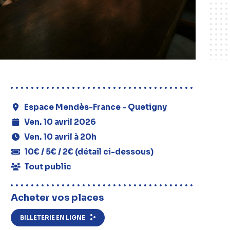
Espace Mendès-France - Quetigny
Ven. 10 avril 2026
Ven. 10 avril à 20h
10€ / 5€ / 2€ (détail ci-dessous)
Tout public
Acheter vos places
BILLETERIE EN LIGNE