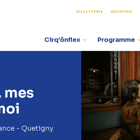
BILLETTERIE
ARCHIVES
Cirq’ônflex
Programme
, mes
moi
nce - Quetigny