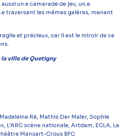
 aussi un.e camarade de jeu, un.e
’un.e traversant les mêmes galères, menant
agile et précieux, car il est le miroir de ce
ons.
 la ville de Quetigny
, Madeleine Ré, Mathis Der Maler, Sophie
flex, L’ARC scène nationale, Artdam, ECLA, Le
 Théâtre Mansart-Crous BFC