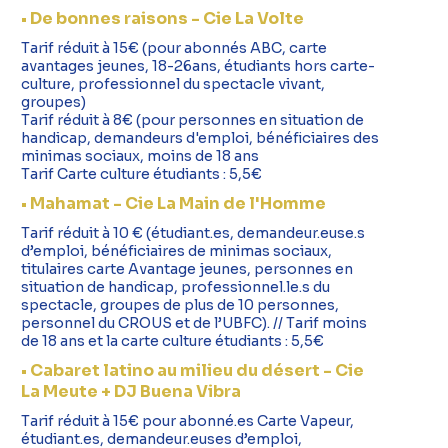
• De bonnes raisons - Cie La Volte
Tarif réduit à 15€ (pour abonnés ABC, carte
avantages jeunes, 18-26ans, étudiants hors carte-
culture, professionnel du spectacle vivant,
groupes)
Tarif réduit à 8€ (pour personnes en situation de
handicap, demandeurs d'emploi, bénéficiaires des
minimas sociaux, moins de 18 ans
Tarif Carte culture étudiants : 5,5€
• Mahamat - Cie La Main de l'Homme
Tarif réduit à 10 € (étudiant.es, demandeur.euse.s
d’emploi, bénéficiaires de minimas sociaux,
titulaires carte Avantage jeunes, personnes en
situation de handicap, professionnel.le.s du
spectacle, groupes de plus de 10 personnes,
personnel du CROUS et de l’UBFC). // Tarif moins
de 18 ans et la carte culture étudiants : 5,5€
• Cabaret latino au milieu du désert - Cie
La Meute + DJ Buena Vibra
Tarif réduit à 15€ pour abonné.es Carte Vapeur,
étudiant.es, demandeur.euses d’emploi,