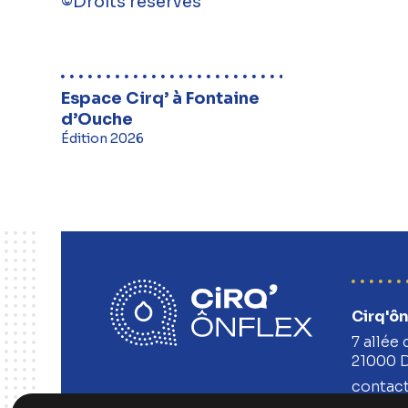
©Droits réservés
Espace Cirq’ à Fontaine
d’Ouche
Édition 2026
Cirq'ôn
7 allée 
21000 
contact